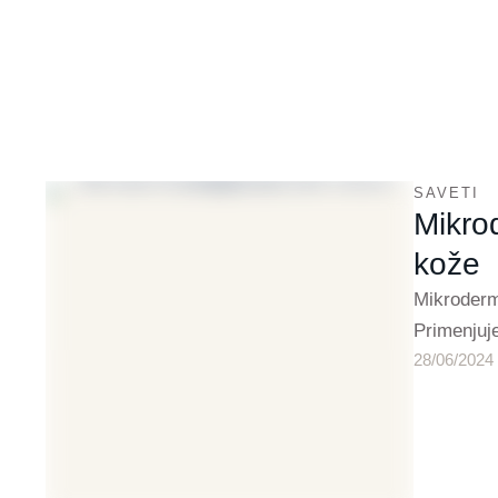
SAVETI
Mikro
kože
Mikroderm
Primenjuj
28/06/2024