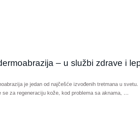
dermoabrazija – u službi zdrave i le
oabrazija je jedan od najčešće izvođenih tretmana u svetu.
e se za regeneraciju kože, kod problema sa aknama, …