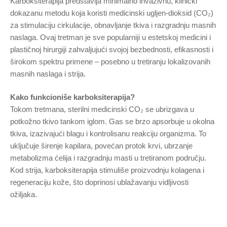
Karboksiterapija predstavlja minimalno invazivnu, klinički
dokazanu metodu koja koristi medicinski ugljen-dioksid (CO₂)
za stimulaciju cirkulacije, obnavljanje tkiva i razgradnju masnih
naslaga. Ovaj tretman je sve popularniji u estetskoj medicini i
plastičnoj hirurgiji zahvaljujući svojoj bezbednosti, efikasnosti i
širokom spektru primene – posebno u tretiranju lokalizovanih
masnih naslaga i strija.
Kako funkcioniše karboksiterapija?
Tokom tretmana, sterilni medicinski CO₂ se ubrizgava u
potkožno tkivo tankom iglom. Gas se brzo apsorbuje u okolna
tkiva, izazivajući blagu i kontrolisanu reakciju organizma. To
uključuje širenje kapilara, povećan protok krvi, ubrzanje
metabolizma ćelija i razgradnju masti u tretiranom području.
Kod strija, karboksiterapija stimuliše proizvodnju kolagena i
regeneraciju kože, što doprinosi ublažavanju vidljivosti
ožiljaka.