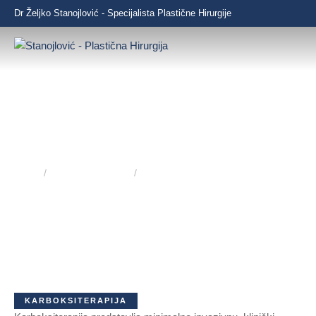
Dr Željko Stanojlović - Specijalista Plastične Hirurgije
KARBOKSITERAPIJA
Home
/
Antiaging tretmani
/
Karboksiterapija
Prirodna revitalizacija putem CO₂
KARBOKSITERAPIJA