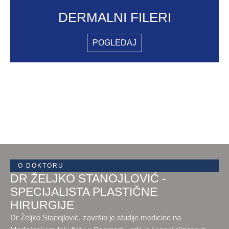
DERMALNI FILERI
POGLEDAJ
O DOKTORU
DR ŽELJKO STANOJLOVIĆ -
SPECIJALISTA PLASTIČNE
HIRURGIJE
Dr Željko Stanojlović, završio je studije medicine na