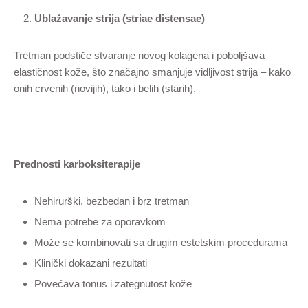
Ublažavanje strija (striae distensae)
Tretman podstiče stvaranje novog kolagena i poboljšava
elastičnost kože, što značajno smanjuje vidljivost strija – kako
onih crvenih (novijih), tako i belih (starih).
Prednosti karboksiterapije
Nehirurški, bezbedan i brz tretman
Nema potrebe za oporavkom
Može se kombinovati sa drugim estetskim procedurama
Klinički dokazani rezultati
Povećava tonus i zategnutost kože