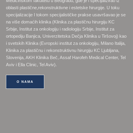
Medicinskom fakultetu u Beogradu, gde je i specijalizirao iz
oblasti plastične,rekonstruktivne i estetske hirurgije. U toku
specijalizacije I tokom specijalističke prakse usavršavao je se
na više domaćih klinika (Klinika za plastičnu hirurgiju KC
Srbije, Institut za onkologiju i radiologiju Srbije, Institut za
ortopediju Banjica, Univerzitetska Dečja Klinika u Tiršovoj) kao
i svetskih Klinika (Evropski institut za onkologiju, Milano Italija,
Klinika za plastičnu i rekonstruktivnu hirurgiju KC Ljubljana,
Slovenija, AKH Klinika Beč, Assaf Harofeh Medical Center, Tel
Aviv i Ella Clinic, Tel Aviv).
O NAMA