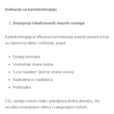
Indikacije za karboksiterapiju
Smanjenje lokalizovanih masnih naslaga
Karboksiterapija je efikasna kod tretiranja masnih jastučića koji
su otporni na dijetu i vežbanje, poput:
Donjeg stomaka
Unutrašnje strane butina
“Love handles” (bočne strane struka)
Nadkolenica i nadlaktica
Podbradka
CO₂ razbija masne ćelije i poboljšava limfnu drenažu, što
rezultira smanjenjem obima i zategnutijom kožom.