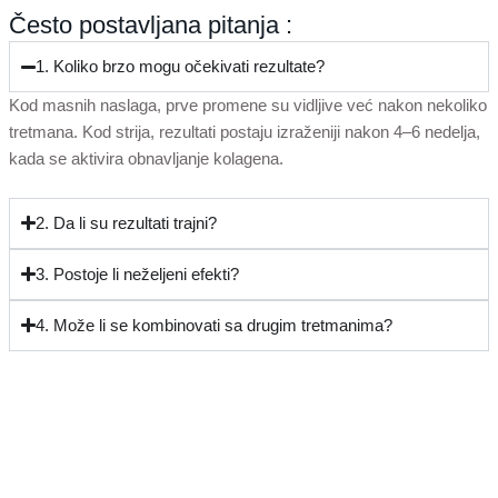
Često postavljana pitanja :
1. Koliko brzo mogu očekivati rezultate?
Kod masnih naslaga, prve promene su vidljive već nakon nekoliko
tretmana. Kod strija, rezultati postaju izraženiji nakon 4–6 nedelja,
kada se aktivira obnavljanje kolagena.
2. Da li su rezultati trajni?
3. Postoje li neželjeni efekti?
4. Može li se kombinovati sa drugim tretmanima?