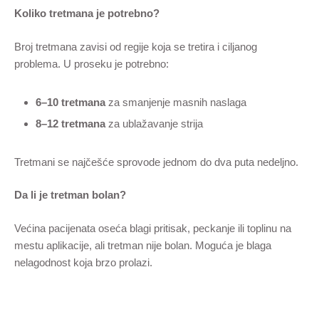
Koliko tretmana je potrebno?
Broj tretmana zavisi od regije koja se tretira i ciljanog
problema. U proseku je potrebno:
6–10 tretmana
za smanjenje masnih naslaga
8–12 tretmana
za ublažavanje strija
Tretmani se najčešće sprovode jednom do dva puta nedeljno.
Da li je tretman bolan?
Većina pacijenata oseća blagi pritisak, peckanje ili toplinu na
mestu aplikacije, ali tretman nije bolan. Moguća je blaga
nelagodnost koja brzo prolazi.