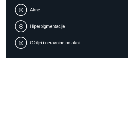
Akne
Hiperpigmentacije
Ožiljci i neravnine od akni