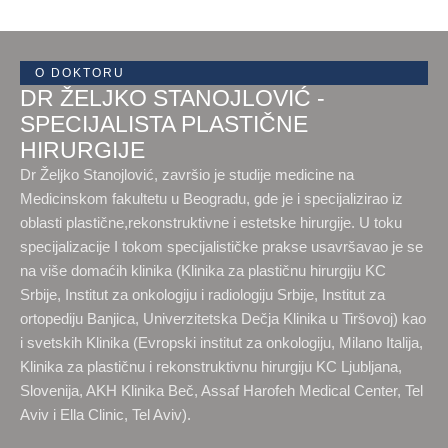
O DOKTORU
DR ŽELJKO STANOJLOVIĆ -
SPECIJALISTA PLASTIČNE
HIRURGIJE
Dr Željko Stanojlović, završio je studije medicine na
Medicinskom fakultetu u Beogradu, gde je i specijalizirao iz
oblasti plastične,rekonstruktivne i estetske hirurgije. U toku
specijalizacije I tokom specijalističke prakse usavršavao je se
na više domaćih klinika (Klinika za plastičnu hirurgiju KC
Srbije, Institut za onkologiju i radiologiju Srbije, Institut za
ortopediju Banjica, Univerzitetska Dečja Klinika u Tiršovoj) kao
i svetskih Klinika (Evropski institut za onkologiju, Milano Italija,
Klinika za plastičnu i rekonstruktivnu hirurgiju KC Ljubljana,
Slovenija, AKH Klinika Beč, Assaf Harofeh Medical Center, Tel
Aviv i Ella Clinic, Tel Aviv).