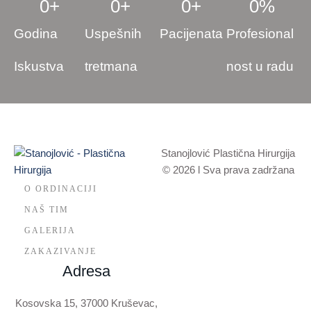
0
+
0
+
0
+
0
%
Godina
Uspešnih
Pacijenata
Profesional
Iskustva
tretmana
nost u radu
Stanojlović Plastična Hirurgija
© 2026 l Sva prava zadržana
O ORDINACIJI
NAŠ TIM
GALERIJA
ZAKAZIVANJE
Adresa
Kosovska 15, 37000 Kruševac,