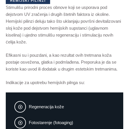
HEMIJSKI PILINZI
Stimulišu prirodni proces obnove koji se usporava pod
dejstvom UV zračenja i drugih štetnih faktora iz okoline.
Hemijski pilinzi deluju tako što uklanjaju površni devitalizovani
sloj kože pod dejstvom hemijskih supstanci (uglavnom
kiselina) i ujedno stimulišu regeneraciju i stimulaciju novih
ćelija kože.
Efikasni su i pouzdani, a kao rezultat ovih tretmana koža
postaje osvežena, glatka i podmlađena. Preporuka je da se
koriste kao uvod ili dodatak u drugim estetskim tretmanima.
Indikacije za upotrebu hemijskih pilnga su:
Regeneracija kože
Fotostarenje (fotoaging)