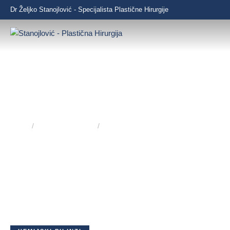
Dr Željko Stanojlović - Specijalista Plastične Hirurgije
HEMIJSKI PILINZI
Home
/
Antiaging tretmani
/
Hemijski pilinzi
Osvežite kožu, poboljšajte teksturu i izgled – uz efikasnu
terapiju hemijskim pilingom