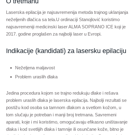
O tretmanu
Laserska epilacija je najsavremenija metoda trajnog uklanjanja
neželjenih dlačica sa tela.U ordinaciji Stanojlović koristimo
najsavremeniji medicinski laser ALMA SOPRANO ICE koji je
2017. godine proglašen za najbolji laser u Evropi.
Indikacije (kandidati) za lasersku epilaciju
Neželjena maljavost
Problem uraslih dlaka
Jedina procedura kojom se trajno redukuju dlake i rešava
problem uraslih dlaka je laserska epilacija. Najbolji rezultati se
postižu kod osoba sa tamnom dlakom a svetlom kožom, u
tom slučaju je potreban i manji broj tretmana. Savremeni
aparati, koje i mi koristimo, omogućavaju efikasno uništavanje
dlaka i kod svetlijih dlaka i tamnije ili osunčane kože, bitno je