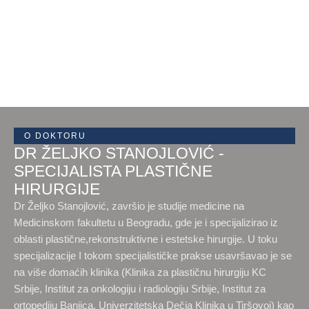
O DOKTORU
DR ŽELJKO STANOJLOVIĆ -
SPECIJALISTA PLASTIČNE
HIRURGIJE
Dr Željko Stanojlović, završio je studije medicine na
Medicinskom fakultetu u Beogradu, gde je i specijalizirao iz
oblasti plastične,rekonstruktivne i estetske hirurgije. U toku
specijalizacije I tokom specijalističke prakse usavršavao je se
na više domaćih klinika (Klinika za plastičnu hirurgiju KC
Srbije, Institut za onkologiju i radiologiju Srbije, Institut za
ortopediju Banjica, Univerzitetska Dečja Klinika u Tiršovoj) kao