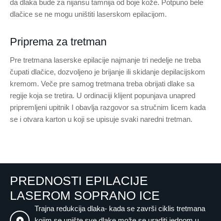
da dlaka bude za nijansu tamnija od boje kože. Potpuno bele
dlačice se ne mogu uništiti laserskom epilacijom.
Priprema za tretman
Pre tretmana laserske epilacije najmanje tri nedelje ne treba
čupati dlačice, dozvoljeno je brijanje ili skidanje depilacijskom
kremom. Veče pre samog tretmana treba obrijati dlake sa
regije koja se tretira. U ordinaciji klijent popunjava unapred
pripremljeni upitnik I obavlja razgovor sa stručnim licem kada
se i otvara karton u koji se upisuje svaki naredni tretman.
PREDNOSTI EPILACIJE
LASEROM SOPRANO ICE
Trajna redukcija dlaka- kada se završi ciklis tretmana
kojim se unište sve dlake može se uraditi jednom u