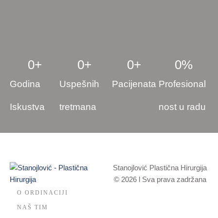
0
+
0
+
0
+
0
%
Godina
Uspešnih
Pacijenata
Profesional
Iskustva
tretmana
nost u radu
Stanojlović Plastična Hirurgija
© 2026 l Sva prava zadržana
O ORDINACIJI
NAŠ TIM