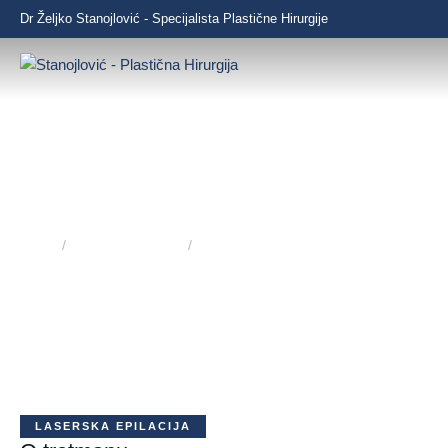
Dr Željko Stanojlović - Specijalista Plastične Hirurgije
LASERSKA EPILACIJA
Home
/
Laserski Tretmani
/
Laserska epilacija
Trajno rešenje za glatku kožu – uz lasersku epilaciju
LASERSKA EPILACIJA