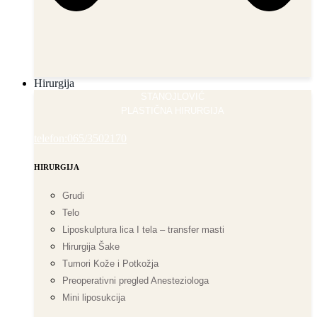
Hirurgija
STANOJLOVIĆ
PLASTIČNA HIRURGIJA
telefon:065/3502170
HIRURGIJA
Grudi
Telo
Liposkulptura lica I tela – transfer masti
Hirurgija Šake
Tumori Kože i Potkožja
Preoperativni pregled Anesteziologa
Mini liposukcija