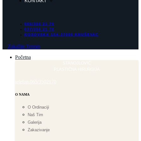
KONTAKT
065/350 21 70
037/350 21 70
KOSOVSKA 15A,37000 KRUŠEVAC
Zakažite Termin
Početna
STANOJLOVIĆ
PLASTIČNA HIRURGIJA
telefon:065/3502170
O NAMA
O Ordinaciji
Naš Tim
Galerija
Zakazivanje