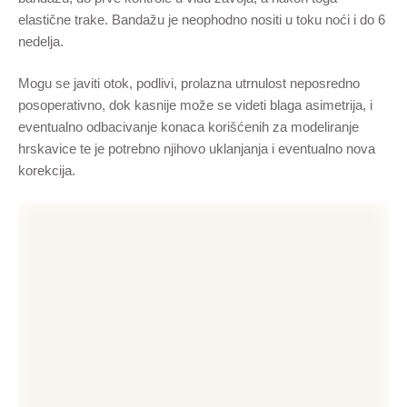
elastične trake. Bandažu je neophodno nositi u toku noći i do 6
nedelja.
Mogu se javiti otok, podlivi, prolazna utrnulost neposredno
posoperativno, dok kasnije može se videti blaga asimetrija, i
eventualno odbacivanje konaca korišćenih za modeliranje
hrskavice te je potrebno njihovo uklanjanja i eventualno nova
korekcija.