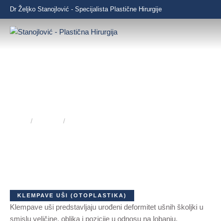
Dr Željko Stanojlović - Specijalista Plastične Hirurgije
KLEMPAVE UŠI
Home
/
Hirurgija
/
Klempave uši
Samopouzdanje počinje sa svakim pogledom u ogledalo
KLEMPAVE UŠI (OTOPLASTIKA)
Klempave uši predstavljaju urođeni deformitet ušnih školjki u
smislu veličine, oblika i pozicije u odnosu na lobanju.