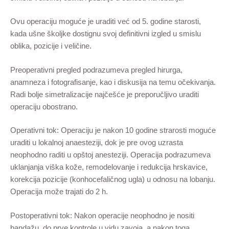
Ovu operaciju moguće je uraditi već od 5. godine starosti,
kada ušne školjke dostignu svoj definitivni izgled u smislu
oblika, pozicije i veličine.
Preoperativni pregled podrazumeva pregled hirurga,
anamneza i fotografisanje, kao i diskusija na temu očekivanja.
Radi bolje simetralizacije najčešće je preporučljivo uraditi
operaciju obostrano.
Operativni tok: Operaciju je nakon 10 godine strarosti moguće
uraditi u lokalnoj anaesteziji, dok je pre ovog uzrasta
neophodno raditi u opštoj anesteziji. Operacija podrazumeva
uklanjanja viška kože, remodelovanje i redukcija hrskavice,
korekcija pozicije (konhocefaličnog ugla) u odnosu na lobanju.
Operacija može trajati do 2 h.
Postoperativni tok: Nakon operacije neophodno je nositi
bandažu, do prve kontrole u vidu zavoja, a nakon toga