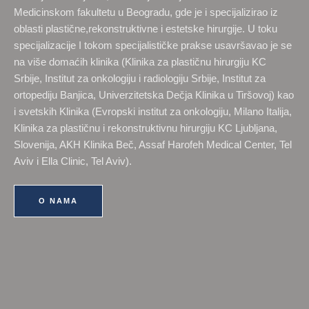
Medicinskom fakultetu u Beogradu, gde je i specijalizirao iz
oblasti plastične,rekonstruktivne i estetske hirurgije. U toku
specijalizacije I tokom specijalističke prakse usavršavao je se
na više domaćih klinika (Klinika za plastičnu hirurgiju KC
Srbije, Institut za onkologiju i radiologiju Srbije, Institut za
ortopediju Banjica, Univerzitetska Dečja Klinika u Tiršovoj) kao
i svetskih Klinika (Evropski institut za onkologiju, Milano Italija,
Klinika za plastičnu i rekonstruktivnu hirurgiju KC Ljubljana,
Slovenija, AKH Klinika Beč, Assaf Harofeh Medical Center, Tel
Aviv i Ella Clinic, Tel Aviv).
O NAMA