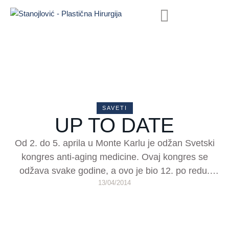
SAVETI
UP TO DATE
Od 2. do 5. aprila u Monte Karlu je odžan Svetski
kongres anti-aging medicine. Ovaj kongres se
odžava svake godine, a ovo je bio 12. po redu.
13/04/2014
Slogan ovogodišnjeg kongresa bio je „Budite
spremni za budućnost“. Akcenat je bio ne samo na
značaju praćenja novih znanja i tehnologija već i
pripreme učesnka da spoznaju i …