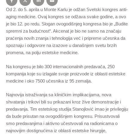
Od 2. do 5. aprila u Monte Karlu je odžan Svetski kongres anti-
aging medicine. Ovaj kongres se odžava svake godine, a ovo
je bio 12. po redu. Slogan ovogodišnjeg kongresa bio je „Budite
spremni za budućnost“. Akcenat je bio ne samo na značaju
praćenja novih znanja i tehnologija već i pripreme učesnka da
spoznaju i odgovore na izazove u današnjem svetu brzih
promena, na polju estetske medicine.
Na kongresu je bilo 300 internacionalnih predavača, 250
kompanija koje su izlagale svoje proizvode iz oblasti estetske
medicine i oko 7500 učesnika iz 95 zemalja.
Najnovija istraživanja sa kliničkim implikacijama, nova
shvatanja i trikovi bili su prikazani kroz žive demonstracije i
predavanja. Tim estetskog studija Stanojlović imao je privilegiju
da bude prisutan na ovogodišnjem kongresu. Prisustvovali
smo predavanjima i aktivno učestvovali na radionicama o
najnovijim dostignućima iz oblasti estetske hirurgije,