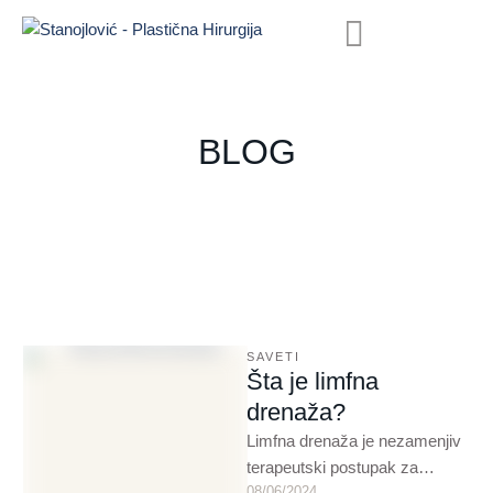
BLOG
SAVETI
Šta je limfna
drenaža?
Limfna drenaža je nezamenjiv
terapeutski postupak za
08/06/2024